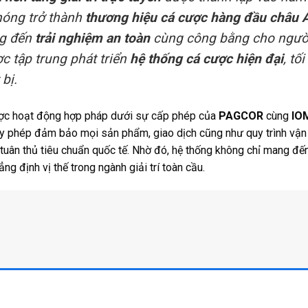
óng trở thành
thương hiệu cá cược hàng đầu châu 
ng đến
trải nghiệm an toàn
cùng công bằng cho người
c tập trung phát triển
hệ thống cá cược hiện đại
, tố
 bị.
ược hoạt động hợp pháp dưới sự cấp phép của
PAGCOR
cùng
IO
ấy phép đảm bảo mọi sản phẩm, giao dịch cũng như quy trình vận
tuân thủ tiêu chuẩn quốc tế. Nhờ đó, hệ thống không chỉ mang đ
g định vị thế trong ngành giải trí toàn cầu.