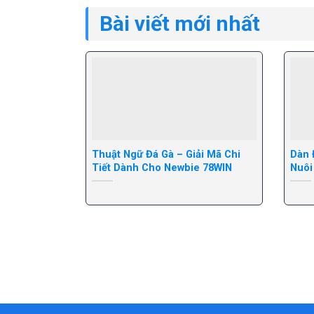
Bài viết mới nhất
Thuật Ngữ Đá Gà – Giải Mã Chi
Dàn 
Tiết Dành Cho Newbie 78WIN
Nuôi
Gợi ý tầm
78WIN
còn định 
mà thương hiệu x
khách hàng.
Tầm nhìn
78WIN.COM
đặt