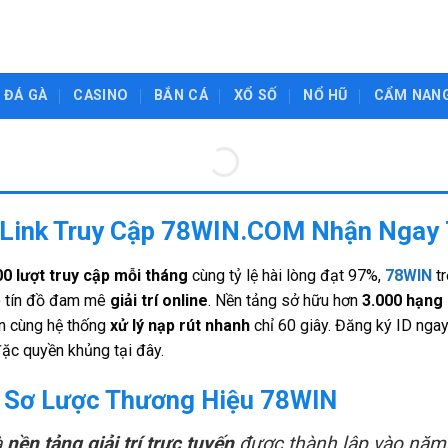
ĐÁ GÀ
CASINO
BẮN CÁ
XỔ SỐ
NỔ HŨ
CẨM NANG
 Link Truy Cập 78WIN.COM Nhận Ngay 
00 lượt truy cập mỗi tháng
cùng tỷ lệ hài lòng đạt 97%,
78WIN
tr
o tín đồ đam mê
giải trí online
. Nền tảng sở hữu hơn
3.000 hạng
ần cùng hệ thống
xử lý nạp rút nhanh
chỉ 60 giây. Đăng ký ID ngay
ặc quyền khủng tại đây.
t Sơ Lược Thương Hiệu 78WIN
à
nền tảng giải trí trực tuyến
được thành lập vào năm