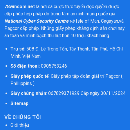
Gợi ý tầm nhìn & sứ mệnh về cổng
78wincom.net
là nơi cá cược trực tuyến độc quyền được
cược 78WIN
cấp phép hợp pháp do trung tâm an ninh mạng quốc gia
78WIN
còn định hướng phát triển lâu dài với sứ
National Cyber Security Centre
và
Isle of Man, Cagayan,và
mệnh rõ ràng và chiến lược bền vững. Mỗi giá trị
Pagcor
cấp phép. Những giấy phép khẳng định sân chơi này
mà thương hiệu xây dựng đều gắn liền với niềm
an toàn và minh bạch thu hút hơn 10 triệu khách hàng.
tin, sự minh bạch cùng trải nghiệm đẳng cấp
cho khách hàng.
Trụ sở
: 508 Đ. Lê Trọng Tấn, Tây Thạnh, Tân Phú, Hồ Chí
Minh, Việt Nam
Tầm nhìn
Số điện thoại:
0905753246
78WIN.COM
đặt mục tiêu vươn lên vị thế
Giấy phép quốc tế
: Giấy phép tập đoàn giải trí Pagcor (
thương hiệu dẫn đầu trong lĩnh vực giải trí trực
Phillippins )
tuyến tại châu Á. Nền tảng không ngừng đổi mới
công nghệ, hợp tác cùng các nhà phát hành hàng
Giấy chứng nhận
: 067829371929 Cấp ngày 30/11/2024
đầu như Evolution và PG Soft nhằm mang đến
Sitemap
trải nghiệm chân thực, công bằng cùng sự hiện
đại. Mục tiêu của chúng tôi là tạo dựng hệ sinh
VỀ CHÚNG TÔI
thái bền vững với mọi khách hàng đều cảm thấy
Giới thiệu
hứng khởi mỗi khi truy cập.