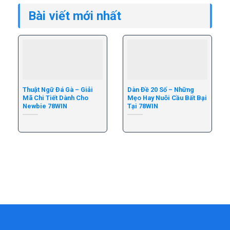
Hiện nay, sân cược hoạt động hợp pháp dưới sự
cấp phép của
PAGCOR
cùng
IOM
và
Bài viết mới nhất
GEOTRUST
. Giấy phép đảm bảo mọi sản
phẩm, giao dịch cũng như quy trình vận hành
của thương hiệu đều tuân thủ tiêu chuẩn quốc tế.
Nhờ đó, hệ thống không chỉ mang đến sự minh
bạch 100% mà còn khẳng định vị thế trong
ngành giải trí toàn cầu.
Thuật Ngữ Đá Gà – Giải
Dàn Đề 20 Số – Những
Mã Chi Tiết Dành Cho
Mẹo Hay Nuôi Cầu Bất Bại
Newbie 78WIN
Tại 78WIN
78WIN mang đến không gian giải trí cực đã