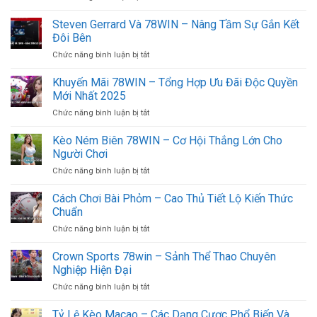
Cầu
Bài
Review
Bất
Cào
Steven Gerrard Và 78WIN – Nâng Tầm Sự Gắn Kết
Luật
Bại
3
Đánh
Đôi Bên
Tại
Lá
Chi
78WIN
Chức năng bình luận bị tắt
ở
–
Tiết
Steven
Siêu
Trên
Gerrard
Khuyến Mãi 78WIN – Tổng Hợp Ưu Đãi Độc Quyền
Phẩm
78WIN
Và
Cực
Mới Nhất 2025
78WIN
Đã
Chức năng bình luận bị tắt
ở
–
Dành
Khuyến
Nâng
Cho
Mãi
Kèo Ném Biên 78WIN – Cơ Hội Thắng Lớn Cho
Tầm
Tín
78WIN
Sự
Người Chơi
Đồ
–
Gắn
Game
Chức năng bình luận bị tắt
ở
Tổng
Kết
Bài
Kèo
Hợp
Đôi
Ném
Cách Chơi Bài Phỏm – Cao Thủ Tiết Lộ Kiến Thức
Ưu
Bên
Biên
Đãi
Chuẩn
78WIN
Độc
Chức năng bình luận bị tắt
ở
–
Quyền
Cách
Cơ
Mới
Chơi
Crown Sports 78win – Sảnh Thể Thao Chuyên
Hội
Nhất
Bài
Thắng
Nghiệp Hiện Đại
2025
Phỏm
Lớn
Chức năng bình luận bị tắt
ở
–
Cho
Crown
Cao
Người
Sports
Tỷ Lệ Kèo Macao – Các Dạng Cược Phổ Biến Và
Thủ
Chơi