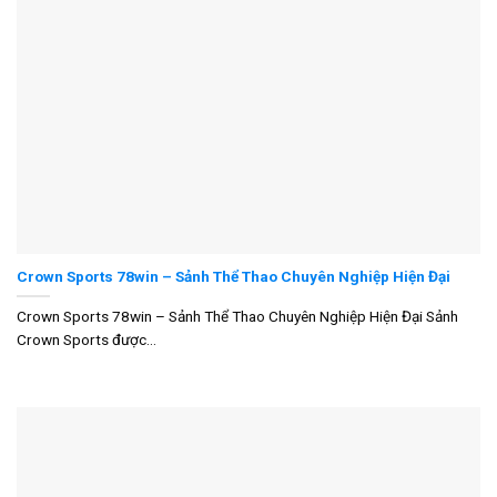
Crown Sports 78win – Sảnh Thể Thao Chuyên Nghiệp Hiện Đại
Crown Sports 78win – Sảnh Thể Thao Chuyên Nghiệp Hiện Đại Sảnh
Crown Sports được...