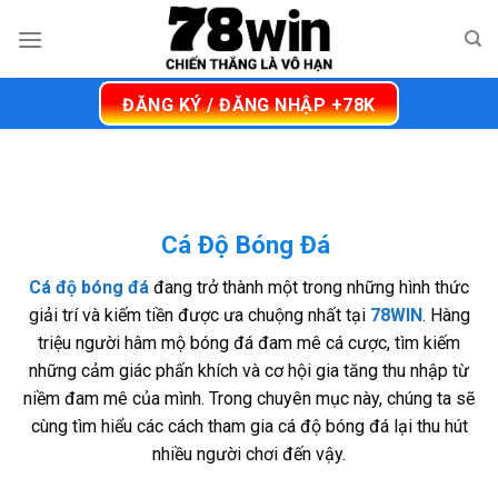
Chuyển
đến
nội
dung
ĐĂNG KÝ / ĐĂNG NHẬP +78K
Cá Độ Bóng Đá
Cá độ bóng đá
đang trở thành một trong những hình thức
giải trí và kiếm tiền được ưa chuộng nhất tại
78WIN
. Hàng
triệu người hâm mộ bóng đá đam mê cá cược, tìm kiếm
những cảm giác phấn khích và cơ hội gia tăng thu nhập từ
niềm đam mê của mình. Trong chuyên mục này, chúng ta sẽ
cùng tìm hiểu các cách tham gia cá độ bóng đá lại thu hút
nhiều người chơi đến vậy.