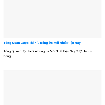
Tổng Quan Cược Tài Xỉu Bóng Đá Mới Nhất Hiện Nay
Tổng Quan Cược Tài Xỉu Bóng Đá Mới Nhất Hiện Nay Cược tài xỉu
bóng...