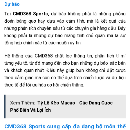
Dự báo
Tại
CMD368 Sports,
dự báo không phải là những phỏng
đoán bâng quơ hay dựa vào cảm tính, mà là kết quả của
những phân tích chuyên sâu từ các chuyên gia hàng đầu. Đây
không phải là những dự báo mang tính chủ quan, mà là sự
tổng hợp chính xác từ các nguồn uy tín.
Hệ thống của CMD368 chắt lọc thông tin, phân tích tỉ mỉ
từng yếu tố, từ đó mang đến cho bạn những dự báo sắc bén
và khách quan nhất. Điều này giúp bạn không chỉ đặt cược
theo cảm giác mà còn có thể dựa trên chiến lược và dữ liệu
thực tế để tối ưu hóa cơ hội chiến thắng.
Xem Thêm:
Tỷ Lệ Kèo Macao - Các Dạng Cược
Phổ Biến Và Lợi Ích
CMD368 Sports cung cấp đa dạng bộ môn thể