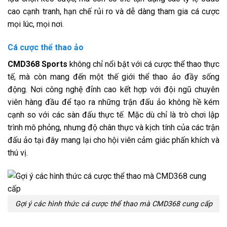
cao cạnh tranh, hạn chế rủi ro và dễ dàng tham gia cá cược
mọi lúc, mọi nơi.
Cá cược thể thao ảo
CMD368 Sports
không chỉ nổi bật với cá cược thể thao thực
tế, mà còn mang đến một thế giới thể thao ảo đầy sống
động. Nơi công nghệ đỉnh cao kết hợp với đội ngũ chuyên
viên hàng đầu để tạo ra những trận đấu ảo không hề kém
cạnh so với các sàn đấu thực tế. Mặc dù chỉ là trò chơi lập
trình mô phỏng, nhưng độ chân thực và kịch tính của các trận
đấu ảo tại đây mang lại cho hội viên cảm giác phấn khích và
thú vị.
Gợi ý các hình thức cá cược thể thao mà CMD368 cung cấp