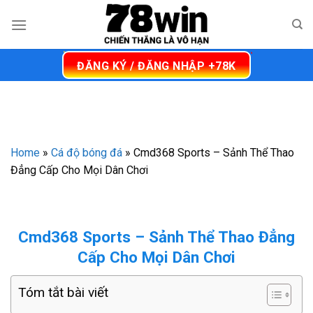
Chuyển
đến
nội
dung
ĐĂNG KÝ / ĐĂNG NHẬP +78K
Home
»
Cá độ bóng đá
»
Cmd368 Sports – Sảnh Thể Thao
Đẳng Cấp Cho Mọi Dân Chơi
Cmd368 Sports – Sảnh Thể Thao Đẳng
Cấp Cho Mọi Dân Chơi
Tóm tắt bài viết