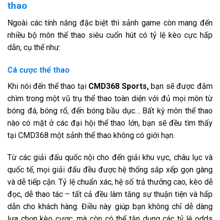
thao
Ngoài các tính năng đặc biệt thì sảnh game còn mang đến
nhiều bộ môn thể thao siêu cuốn hút có tỷ lệ kèo cực hấp
dẫn, cụ thể như:
Cá cược thể thao
Khi nói đến thể thao tại
CMD368 Sports,
bạn sẽ được đắm
chìm trong một vũ trụ thể thao toàn diện với đủ mọi môn từ
bóng đá, bóng rổ, đến bóng bầu dục… Bất kỳ môn thể thao
nào có mặt ở các đại hội thể thao lớn, bạn sẽ đều tìm thấy
tại CMD368 một sảnh thể thao không có giới hạn.
Từ các giải đấu quốc nội cho đến giải khu vực, châu lục và
quốc tế, mọi giải đấu đều được hệ thống sắp xếp gọn gàng
và dễ tiếp cận. Tỷ lệ chuẩn xác, hệ số trả thưởng cao, kèo dễ
đọc, dễ thao tác – tất cả đều làm tăng sự thuận tiện và hấp
dẫn cho khách hàng. Điều này giúp bạn không chỉ dễ dàng
lựa chọn kèo cược, mà còn có thể tận dụng các tỷ lệ odds