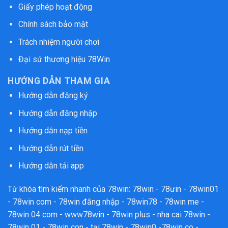
Giấy phép hoạt động
Chính sách bảo mật
Trách nhiệm người chơi
Đại sứ thương hiệu 78Win
HƯỚNG DẪN THAM GIA
Hướng dẫn đăng ký
Hướng dẫn đăng nhập
Hướng dẫn nạp tiền
Hướng dẫn rút tiền
Hướng dẫn tải app
Từ khóa tìm kiếm nhanh của 78win: 78win - 78ưin - 78win01
- 78win com - 78win đăng nhập - 78win78 - 78win me -
78win 04 com - www78win - 78win plus - nha cai 78win -
78win 01 - 78win con - tại 78win - 78win0 -78win co -