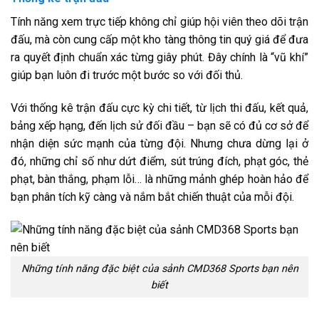
Tính năng xem trực tiếp không chỉ giúp hội viên theo dõi trận
đấu, mà còn cung cấp một kho tàng thông tin quý giá để đưa
ra quyết định chuẩn xác từng giây phút. Đây chính là “vũ khí”
giúp bạn luôn đi trước một bước so với đối thủ.
Với thống kê trận đấu cực kỳ chi tiết, từ lịch thi đấu, kết quả,
bảng xếp hạng, đến lịch sử đối đầu – bạn sẽ có đủ cơ sở để
nhận diện sức mạnh của từng đội. Nhưng chưa dừng lại ở
đó, những chỉ số như dứt điểm, sút trúng đích, phạt góc, thẻ
phạt, bàn thắng, phạm lỗi… là những mảnh ghép hoàn hảo để
bạn phân tích kỹ càng và nắm bắt chiến thuật của mỗi đội.
Những tính năng đặc biệt của sảnh CMD368 Sports bạn nên
biết