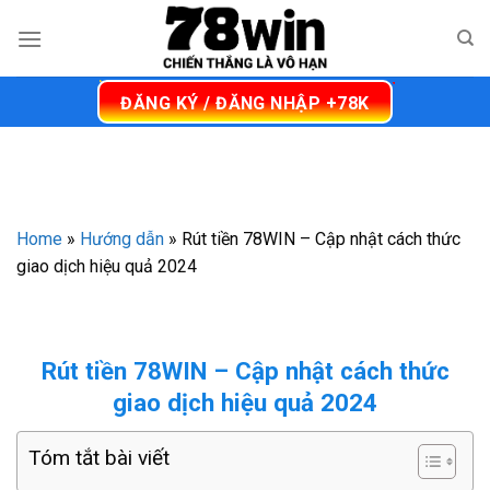
Chuyển
đến
nội
dung
ĐĂNG KÝ / ĐĂNG NHẬP +78K
Home
»
Hướng dẫn
»
Rút tiền 78WIN – Cập nhật cách thức
giao dịch hiệu quả 2024
Rút tiền 78WIN – Cập nhật cách thức
giao dịch hiệu quả 2024
Tóm tắt bài viết