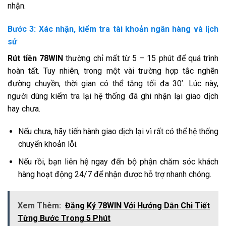
nhận.
Bước 3: Xác nhận, kiểm tra tài khoản ngân hàng và lịch
sử
Rút tiền 78WIN
thường chỉ mất từ 5 – 15 phút để quá trình
hoàn tất. Tuy nhiên, trong một vài trường hợp tắc nghẽn
đường chuyền, thời gian có thể tăng tối đa 30’. Lúc này,
người dùng kiểm tra lại hệ thống đã ghi nhận lại giao dịch
hay chưa.
Nếu chưa, hãy tiến hành giao dịch lại vì rất có thể hệ thống
chuyển khoản lỗi.
Nếu rồi, bạn liên hệ ngay đến bộ phận chăm sóc khách
hàng hoạt động 24/7 để nhận được hỗ trợ nhanh chóng.
Xem Thêm:
Đăng Ký 78WIN Với Hướng Dẫn Chi Tiết
Từng Bước Trong 5 Phút