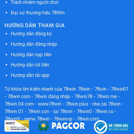
Trách nhiệm người chơi
Đại sứ thương hiệu 78Win
HƯỚNG DẪN THAM GIA
Hướng dẫn đăng ký
Hướng dẫn đăng nhập
Hướng dẫn nạp tiền
Hướng dẫn rút tiền
Hướng dẫn tải app
Từ khóa tìm kiếm nhanh của 78win: 78win - 78ưin - 78win01
- 78win com - 78win đăng nhập - 78win78 - 78win me -
78win 04 com - www78win - 78win plus - nha cai 78win -
78win 01 - 78win con - tại 78win - 78win0 -78win co -
78win9 - game 78win - 78winvip - 78win.com...