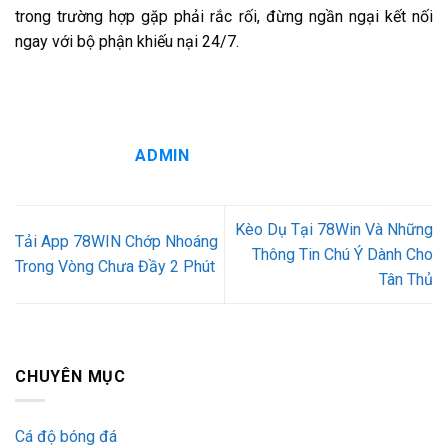
trong trường hợp gặp phải rắc rối, đừng ngần ngại kết nối
ngay với bộ phận khiếu nại 24/7.
ADMIN
Kèo Dụ Tại 78Win Và Những
Tải App 78WIN Chớp Nhoáng
Thông Tin Chú Ý Dành Cho
Trong Vòng Chưa Đầy 2 Phút
Tân Thủ
CHUYÊN MỤC
Cá độ bóng đá