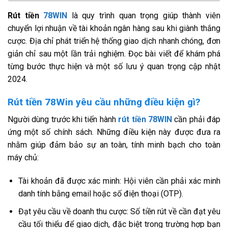
Rút tiền
78WIN
là quy trình quan trọng giúp thành viên
chuyển lợi nhuận về tài khoản ngân hàng sau khi giành thắng
cược. Địa chỉ phát triển hệ thống giao dịch nhanh chóng, đơn
giản chỉ sau một lần trải nghiệm. Đọc bài viết để khám phá
từng bước thực hiện và một số lưu ý quan trọng cập nhật
2024.
Rút tiền 78Win
yêu cầu những điều kiện gì?
Người dùng trước khi tiến hành
rút tiền 78WIN
cần phải đáp
ứng một số chính sách. Những điều kiện này được đưa ra
nhằm giúp đảm bảo sự an toàn, tính minh bạch cho toàn
máy chủ:
Tài khoản đã được xác minh: Hội viên cần phải xác minh
danh tính bằng email hoặc số điện thoại (OTP).
Đạt yêu cầu về doanh thu cược: Số tiền rút về cần đạt yêu
cầu tối thiểu để giao dịch, đặc biệt trong trường hợp bạn