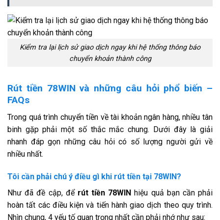
Kiểm tra lại lịch sử giao dịch ngay khi hệ thống thông báo
chuyển khoản thành công
Rút tiền 78WIN và những câu hỏi phổ biến –
FAQs
Trong quá trình chuyển tiền về tài khoản ngân hàng, nhiều tân
binh gặp phải một số thắc mắc chung. Dưới đây là giải
nhanh đáp gọn những câu hỏi có số lượng người gửi về
nhiều nhất.
Tôi cần phải chú ý điều gì khi rút tiền tại 78WIN?
Như đã đề cập, để
rút tiền 78WIN
hiệu quả bạn cần phải
hoàn tất các điều kiện và tiến hành giao dịch theo quy trình.
Nhìn chung, 4 yếu tố quan trọng nhất cần phải nhớ như sau: