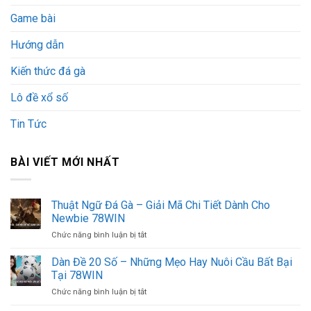
Game bài
Hướng dẫn
Kiến thức đá gà
Lô đề xổ số
Tin Tức
BÀI VIẾT MỚI NHẤT
Thuật Ngữ Đá Gà – Giải Mã Chi Tiết Dành Cho
Newbie 78WIN
Chức năng bình luận bị tắt
ở
Thuật
Ngữ
Dàn Đề 20 Số – Những Mẹo Hay Nuôi Cầu Bất Bại
Đá
Tại 78WIN
Gà
Chức năng bình luận bị tắt
ở
–
Dàn
Giải