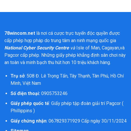
78wincom.net
là nơi cá cược trực tuyến độc quyền được
cấp phép hợp pháp do trung tâm an ninh mạng quốc gia
National Cyber Security Centre
và
Isle of Man, Cagayan,và
Pagcor
cấp phép. Những giấy phép khẳng định sân chơi này
an toàn và minh bạch thu hút hơn 10 triệu khách hàng.
Trụ sở
: 508 Đ. Lê Trọng Tấn, Tây Thạnh, Tân Phú, Hồ Chí
Minh, Việt Nam
Số điện thoại:
0905753246
Giấy phép quốc tế
: Giấy phép tập đoàn giải trí Pagcor (
Phillippins )
Giấy chứng nhận
: 067829371929 Cấp ngày 30/11/2024
Sitemap