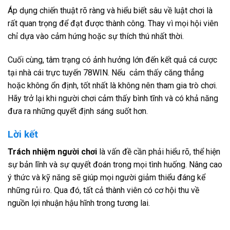
Áp dụng chiến thuật rõ ràng và hiểu biết sâu về luật chơi là
rất quan trọng để đạt được thành công. Thay vì mọi hội viên
chỉ dựa vào cảm hứng hoặc sự thích thú nhất thời.
Cuối cùng, tâm trạng có ảnh hưởng lớn đến kết quả cá cược
tại nhà cái trực tuyến 78WIN. Nếu cảm thấy căng thẳng
hoặc không ổn định, tốt nhất là không nên tham gia trò chơi.
Hãy trở lại khi người chơi cảm thấy bình tĩnh và có khả năng
đưa ra những quyết định sáng suốt hơn.
Lời kết
Trách nhiệm người chơi
là vấn đề cần phải hiểu rõ, thể hiện
sự bản lĩnh và sự quyết đoán trong mọi tình huống. Nâng cao
ý thức và kỹ năng sẽ giúp mọi người giảm thiểu đáng kể
những rủi ro. Qua đó, tất cả thành viên có cơ hội thu về
nguồn lợi nhuận hậu hĩnh trong tương lai.