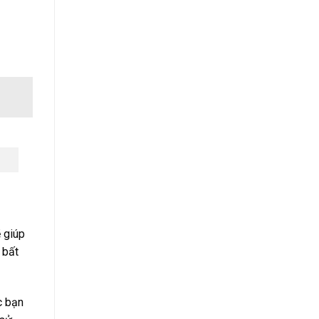
 giúp
 bất
c bạn