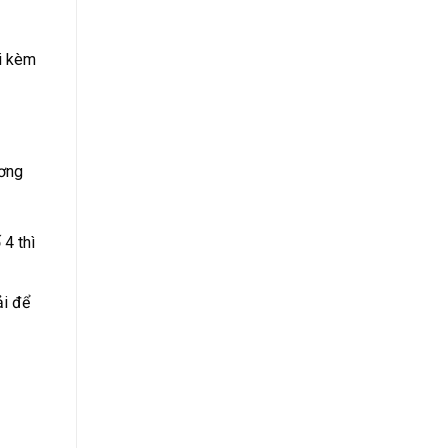
i kèm
ương
 4 thì
ải để