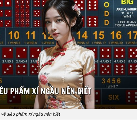
 về siêu phẩm xí ngầu nên biết