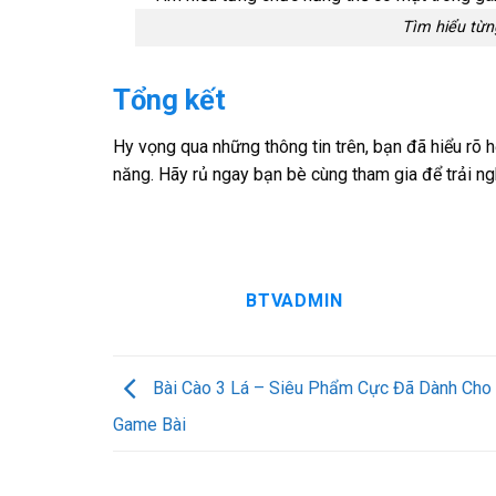
Tìm hiểu từn
Tổng kết
Hy vọng qua những thông tin trên, bạn đã hiểu rõ 
năng. Hãy rủ ngay bạn bè cùng tham gia để trải ng
BTVADMIN
Bài Cào 3 Lá – Siêu Phẩm Cực Đã Dành Cho 
Game Bài