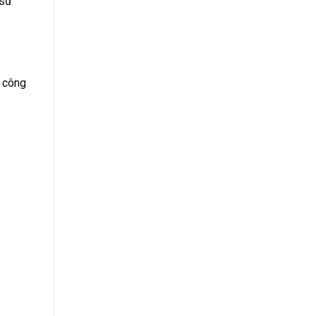
 sử
g công