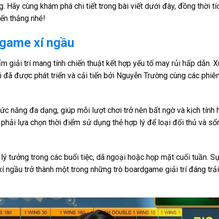
. Hãy cùng khám phá chi tiết trong bài viết dưới đây, đồng thời tí
iến thắng nhé!
 game xí ngầu
 giải trí mang tính chiến thuật kết hợp yếu tố may rủi hấp dẫn. X
i đã được phát triển và cải tiến bởi Nguyễn Trường cùng các phiê
c năng đa dạng, giúp mỗi lượt chơi trở nên bất ngờ và kịch tính 
phải lựa chọn thời điểm sử dụng thẻ hợp lý để loại đối thủ và số
ý tưởng trong các buổi tiệc, dã ngoại hoặc họp mặt cuối tuần. Sự
xí ngầu trở thành một trong những trò boardgame giải trí đáng trải