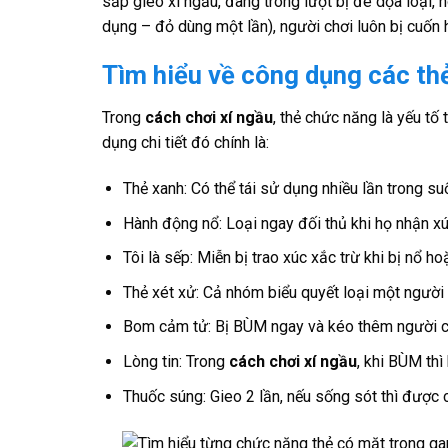
sắp gieo xí ngầu, đang trong lượt bị đe dọa loại,
dụng – đỏ dùng một lần), người chơi luôn bị cuốn 
Tìm hiểu về công dụng các th
Trong
cách chơi xí ngầu
, thẻ chức năng là yếu tố
dụng chi tiết đó chính là:
Thẻ xanh: Có thể tái sử dụng nhiều lần trong suố
Hành động nổ: Loại ngay đối thủ khi họ nhận xú
Tôi là sếp: Miễn bị trao xúc xắc trừ khi bị nổ ho
Thẻ xét xử: Cả nhóm biểu quyết loại một người 
Bom cảm tử: Bị BÙM ngay và kéo thêm người ch
Lòng tin: Trong
cách chơi xí ngầu
, khi BÙM thì
Thuốc súng: Gieo 2 lần, nếu sống sót thì được c