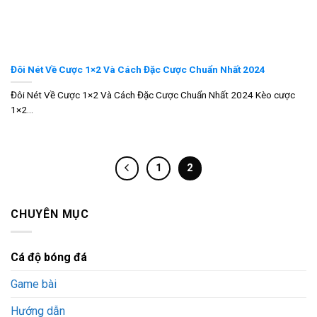
Đôi Nét Về Cược 1×2 Và Cách Đặc Cược Chuẩn Nhất 2024
Đôi Nét Về Cược 1×2 Và Cách Đặc Cược Chuẩn Nhất 2024 Kèo cược
1×2...
1
2
CHUYÊN MỤC
Cá độ bóng đá
Game bài
Hướng dẫn