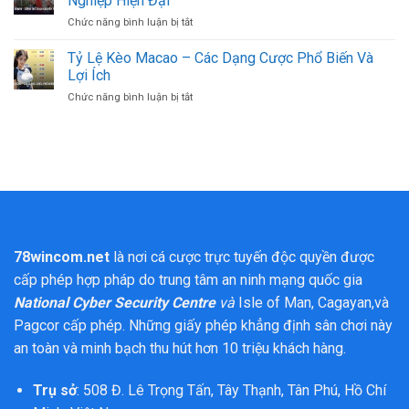
Nghiệp Hiện Đại
Phỏm
Lớn
Chức năng bình luận bị tắt
ở
–
Cho
Crown
Cao
Người
Sports
Tỷ Lệ Kèo Macao – Các Dạng Cược Phổ Biến Và
Thủ
Chơi
78win
Tiết
Lợi Ích
–
Lộ
Chức năng bình luận bị tắt
ở
Sảnh
Kiến
Tỷ
Thể
Thức
Lệ
Thao
Chuẩn
Kèo
Chuyên
Macao
Nghiệp
–
Hiện
Các
Đại
Dạng
Cược
Phổ
Biến
78wincom.net
là nơi cá cược trực tuyến độc quyền được
Và
cấp phép hợp pháp do trung tâm an ninh mạng quốc gia
Lợi
Ích
National Cyber Security Centre
và
Isle of Man, Cagayan,và
Pagcor
cấp phép. Những giấy phép khẳng định sân chơi này
an toàn và minh bạch thu hút hơn 10 triệu khách hàng.
Trụ sở
: 508 Đ. Lê Trọng Tấn, Tây Thạnh, Tân Phú, Hồ Chí