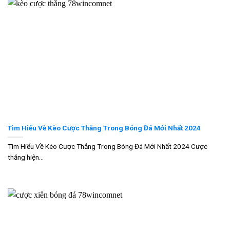
Tìm Hiểu Về Kèo Cược Thắng Trong Bóng Đá Mới Nhất 2024
Tìm Hiểu Về Kèo Cược Thắng Trong Bóng Đá Mới Nhất 2024 Cược
thắng hiện...