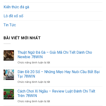
Kiến thức đá gà
Lô đề xổ số
Tin Tức
BÀI VIẾT MỚI NHẤT
Thuật Ngữ Đá Gà – Giải Mã Chi Tiết Dành Cho
Newbie 78WIN
Chức năng bình luận bị tắt
ở
Thuật
Ngữ
Dàn Đề 20 Số – Những Mẹo Hay Nuôi Cầu Bất Bại
Đá
Tại 78WIN
Gà
Chức năng bình luận bị tắt
ở
–
Dàn
Giải
Đề
Cách Chơi Xí Ngầu – Review Luật Đánh Chi Tiết
Mã
20
Chi
Trên 78WIN
Số
Tiết
Chức năng bình luận bị tắt
ở
–
Dành
Cách