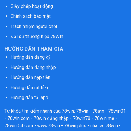
Giấy phép hoạt động
Chính sách bảo mật
Trách nhiệm người chơi
Đại sứ thương hiệu 78Win
HƯỚNG DẪN THAM GIA
Hướng dẫn đăng ký
Hướng dẫn đăng nhập
Hướng dẫn nạp tiền
Hướng dẫn rút tiền
Hướng dẫn tải app
Từ khóa tìm kiếm nhanh của 78win: 78win - 78ưin - 78win01
- 78win com - 78win đăng nhập - 78win78 - 78win me -
78win 04 com - www78win - 78win plus - nha cai 78win -