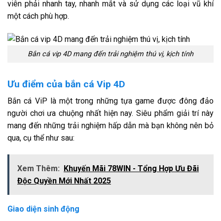
viên phải nhanh tay, nhanh mắt và sử dụng các loại vũ khí
một cách phù hợp.
Bắn cá vip 4D mang đến trải nghiệm thú vị, kịch tính
Ưu điểm của bắn cá Vip 4D
Bắn cá ViP là một trong những tựa game được đông đảo
người chơi ưa chuộng nhất hiện nay. Siêu phẩm giải trí này
mang đến những trải nghiệm hấp dẫn mà bạn không nên bỏ
qua, cụ thể như sau:
Xem Thêm:
Khuyến Mãi 78WIN - Tổng Hợp Ưu Đãi
Độc Quyền Mới Nhất 2025
Giao diện sinh động