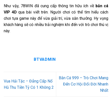
Như vậy, 78WIN đã cung cấp thông tin hữu ích về
bắn cá
VIP 4D
qua bài viết trên. Người chơi có thể tìm hiểu cách
chơi tựa game này để vừa giải trí, vừa săn thưởng. Hy vọng
khách hàng sẽ có nhiều trải nghiệm khi đến với trò chơi thú vị
này.
BTVADMIN
Bắn Cá 999 – Trò Chơi Mang
Vua Hải Tặc – Đẳng Cấp Nổ
Đến Cơ Hội Đổi Đời Nhanh
Hũ Thu Tiền Tỷ Có 1 Không 2
Nhất