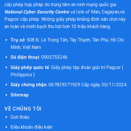
Và
cấp phép hợp pháp do trung tâm an ninh mạng quốc gia
Lợi
Ích
National Cyber Security Centre
và
Isle of Man, Cagayan,và
Pagcor
cấp phép. Những giấy phép khẳng định sân chơi này
an toàn và minh bạch thu hút hơn 10 triệu khách hàng.
Trụ sở
: 508 Đ. Lê Trọng Tấn, Tây Thạnh, Tân Phú, Hồ Chí
Minh, Việt Nam
Số điện thoại:
0905753246
Giấy phép quốc tế
: Giấy phép tập đoàn giải trí Pagcor (
Phillippins )
Giấy chứng nhận
: 067829371929 Cấp ngày 30/11/2024
Sitemap
VỀ CHÚNG TÔI
Giới thiệu
Điều khoản điều kiện