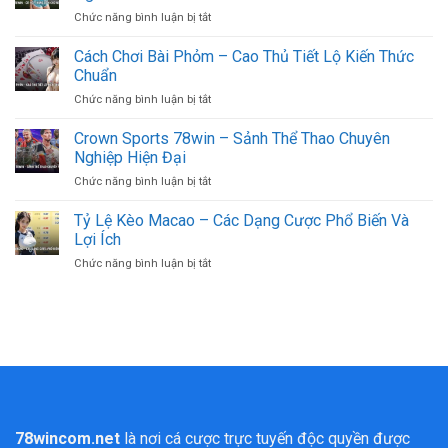
–
Gắn
Game
Chức năng bình luận bị tắt
ở
Tổng
Kết
Bài
Kèo
Hợp
Đôi
Ném
Cách Chơi Bài Phỏm – Cao Thủ Tiết Lộ Kiến Thức
Ưu
Bên
Biên
Đãi
Chuẩn
78WIN
Độc
Chức năng bình luận bị tắt
ở
–
Quyền
Cách
Cơ
Mới
Chơi
Crown Sports 78win – Sảnh Thể Thao Chuyên
Hội
Nhất
Bài
Thắng
Nghiệp Hiện Đại
2025
Phỏm
Lớn
Chức năng bình luận bị tắt
ở
–
Cho
Crown
Cao
Người
Sports
Tỷ Lệ Kèo Macao – Các Dạng Cược Phổ Biến Và
Thủ
Chơi
78win
Tiết
Lợi Ích
–
Lộ
Chức năng bình luận bị tắt
ở
Sảnh
Kiến
Tỷ
Thể
Thức
Lệ
Thao
Chuẩn
Kèo
Chuyên
Macao
Nghiệp
–
Hiện
Các
Đại
Dạng
Cược
Phổ
Biến
78wincom.net
là nơi cá cược trực tuyến độc quyền được