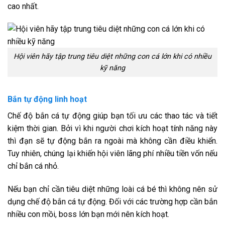
cao nhất.
Hội viên hãy tập trung tiêu diệt những con cá lớn khi có nhiều
kỹ năng
Bắn tự động linh hoạt
Chế độ bắn cá tự động giúp bạn tối ưu các thao tác và tiết
kiệm thời gian. Bởi vì khi người chơi kích hoạt tính năng này
thì đạn sẽ tự động bắn ra ngoài mà không cần điều khiển.
Tuy nhiên, chúng lại khiến hội viên lãng phí nhiều tiền vốn nếu
chỉ bắn cá nhỏ.
Nếu bạn chỉ cần tiêu diệt những loài cá bé thì không nên sử
dụng chế độ bắn cá tự động. Đối với các trường hợp cần bắn
nhiều con mồi, boss lớn bạn mới nên kích hoạt.