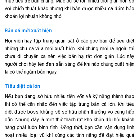
mục tiêu để bắn chúng. Mặc dù sẽ tốn nhiều thời gian hơn so
với chiến thuật khác nhưng khi bắn được nhiều cá đảm bảo
khoản lợi nhuận không nhỏ.
Bắn cá mới xuất hiện
Hội viên hãy tập trung quan sát ở các góc bàn để tiêu diệt
những chú cá vừa mới xuất hiện. Khi chúng mới ra ngoài thì
chưa di chuyển xa nên việc bắn hạ rất đơn giản. Lúc này
người chơi hãy lên đạn sẵn sàng để khi nào chúng xuất hiện
là có thể ngắm bắn ngay.
Tiêu diệt cá lớn
Nếu bạn đang sở hữu nhiều tiền vốn và kỹ năng thành thạo
thì có thể cân nhắc đến việc tập trung bắn cá lớn. Khi tiêu
diệt được boss khủng sẽ sở hữu phần thưởng vô cùng hấp
dẫn. Nhưng đây là một thử thách rất khó khăn đòi hỏi khách
hàng phải luôn bình tĩnh. Đồng thời, bạn cần vận dụng linh
hoạt nhiều loại vũ khí cùng các tính năng để đạt hiệu quả