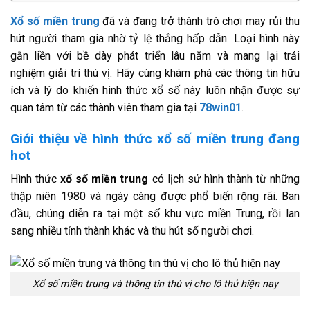
Xổ số miền trung
đã và đang trở thành trò chơi may rủi thu
hút người tham gia nhờ tỷ lệ thắng hấp dẫn. Loại hình này
gắn liền với bề dày phát triển lâu năm và mang lại trải
nghiệm giải trí thú vị. Hãy cùng khám phá các thông tin hữu
ích và lý do khiến hình thức xổ số này luôn nhận được sự
quan tâm từ các thành viên tham gia tại
78win01
.
Giới thiệu về hình thức xổ số miền trung đang
hot
Hình thức
xổ số miền trung
có lịch sử hình thành từ những
thập niên 1980 và ngày càng được phổ biến rộng rãi. Ban
đầu, chúng diễn ra tại một số khu vực miền Trung, rồi lan
sang nhiều tỉnh thành khác và thu hút số người chơi.
Xổ số miền trung và thông tin thú vị cho lô thủ hiện nay