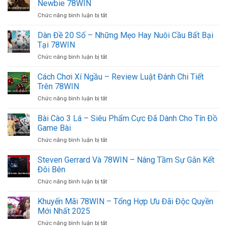
Newbie 78WIN
Chức năng bình luận bị tắt
ở
Thuật
Ngữ
Dàn Đề 20 Số – Những Mẹo Hay Nuôi Cầu Bất Bại
Đá
Tại 78WIN
Gà
Chức năng bình luận bị tắt
ở
–
Dàn
Giải
Đề
Cách Chơi Xí Ngầu – Review Luật Đánh Chi Tiết
Mã
20
Chi
Trên 78WIN
Số
Tiết
Chức năng bình luận bị tắt
ở
–
Dành
Cách
Những
Cho
Chơi
Bài Cào 3 Lá – Siêu Phẩm Cực Đã Dành Cho Tín Đồ
Mẹo
Newbie
Xí
Hay
Game Bài
78WIN
Ngầu
Nuôi
Chức năng bình luận bị tắt
ở
–
Cầu
Bài
Review
Bất
Cào
Steven Gerrard Và 78WIN – Nâng Tầm Sự Gắn Kết
Luật
Bại
3
Đánh
Đôi Bên
Tại
Lá
Chi
78WIN
Chức năng bình luận bị tắt
ở
–
Tiết
Steven
Siêu
Trên
Gerrard
Khuyến Mãi 78WIN – Tổng Hợp Ưu Đãi Độc Quyền
Phẩm
78WIN
Và
Cực
Mới Nhất 2025
78WIN
Đã
Chức năng bình luận bị tắt
ở
–
Dành