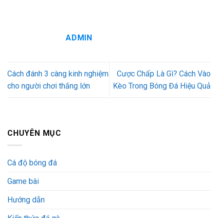
ADMIN
Cách đánh 3 càng kinh nghiệm
Cược Chấp Là Gì? Cách Vào
cho người chơi thắng lớn
Kèo Trong Bóng Đá Hiệu Quả
CHUYÊN MỤC
Cá độ bóng đá
Game bài
Hướng dẫn