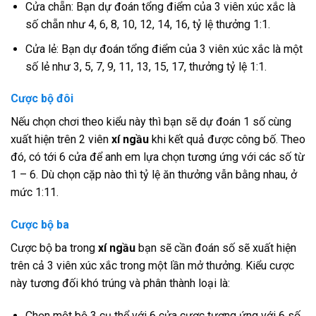
Cửa chẵn: Bạn dự đoán tổng điểm của 3 viên xúc xắc là
số chẵn như 4, 6, 8, 10, 12, 14, 16, tỷ lệ thưởng 1:1.
Cửa lẻ: Bạn dự đoán tổng điểm của 3 viên xúc xắc là một
số lẻ như 3, 5, 7, 9, 11, 13, 15, 17, thưởng tỷ lệ 1:1.
Cược bộ đôi
Nếu chọn chơi theo kiểu này thì bạn sẽ dự đoán 1 số cùng
xuất hiện trên 2 viên
xí ngầu
khi kết quả được công bố. Theo
đó, có tới 6 cửa để anh em lựa chọn tương ứng với các số từ
1 – 6. Dù chọn cặp nào thì tỷ lệ ăn thưởng vẫn bằng nhau, ở
mức 1:11.
Cược bộ ba
Cược bộ ba trong
xí ngầu
bạn sẽ cần đoán số sẽ xuất hiện
trên cả 3 viên xúc xắc trong một lần mở thưởng. Kiểu cược
này tương đối khó trúng và phân thành loại là:
Chọn một bộ 3 cụ thể với 6 cửa cược tương ứng với 6 số