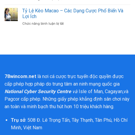
Cho
Crown
Cao
Người
Sports
Tỷ Lệ Kèo Macao – Các Dạng Cược Phổ Biến Và
Thủ
Chơi
78win
Tiết
Lợi Ích
–
Lộ
Chức năng bình luận bị tắt
ở
Sảnh
Kiến
Tỷ
Thể
Thức
Lệ
Thao
Chuẩn
Kèo
Chuyên
Macao
Nghiệp
–
Hiện
Các
Đại
Dạng
Cược
Phổ
Biến
78wincom.net
là nơi cá cược trực tuyến độc quyền được
Và
cấp phép hợp pháp do trung tâm an ninh mạng quốc gia
Lợi
Ích
National Cyber Security Centre
và
Isle of Man, Cagayan,và
Pagcor
cấp phép. Những giấy phép khẳng định sân chơi này
an toàn và minh bạch thu hút hơn 10 triệu khách hàng.
Trụ sở
: 508 Đ. Lê Trọng Tấn, Tây Thạnh, Tân Phú, Hồ Chí
Minh, Việt Nam