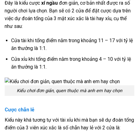
Đây là kiểu cược
xí ngầu
đơn giản, cơ bản nhất được ra số
người chơi lựa chọn. Bạn sẽ có 2 cửa để đặt cược dựa trên
việc dự đoán tổng của 3 mặt xúc xắc là tài hay xỉu, cụ thể
như sau:
Cửa tài khi tổng điểm nằm trong khoảng 11 – 17 với tỷ lệ
ăn thưởng là 1:1.
Cửa xỉu khi tổng điểm nằm trong khoảng 4 – 10 với tỷ lệ
ăn thưởng là 1:1.
Kiểu chơi đơn giản, quen thuộc mà anh em hay chọn
Cược chẵn lẻ
Kiểu này khá tương tự với tài xỉu khi mà bạn sẽ dự đoán tổng
điểm của 3 viên xúc xắc là số chẵn hay lẻ với 2 cửa là: