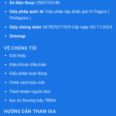
Số điện thoại:
0905753246
Giấy phép quốc tế
: Giấy phép tập đoàn giải trí Pagcor (
Phillippins )
Giấy chứng nhận
: 067829371929 Cấp ngày 30/11/2024
Sitemap
VỀ CHÚNG TÔI
Giới thiệu
Điều khoản điều kiện
Giấy phép hoạt động
Chính sách bảo mật
Trách nhiệm người chơi
Đại sứ thương hiệu 78Win
HƯỚNG DẪN THAM GIA