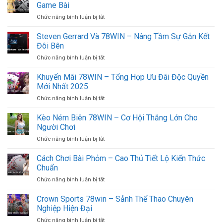
Xí
Hay
Game Bài
78WIN
Ngầu
Nuôi
Chức năng bình luận bị tắt
ở
–
Cầu
Bài
Review
Bất
Cào
Steven Gerrard Và 78WIN – Nâng Tầm Sự Gắn Kết
Luật
Bại
3
Đánh
Đôi Bên
Tại
Lá
Chi
78WIN
Chức năng bình luận bị tắt
ở
–
Tiết
Steven
Siêu
Trên
Gerrard
Khuyến Mãi 78WIN – Tổng Hợp Ưu Đãi Độc Quyền
Phẩm
78WIN
Và
Cực
Mới Nhất 2025
78WIN
Đã
Chức năng bình luận bị tắt
ở
–
Dành
Khuyến
Nâng
Cho
Mãi
Kèo Ném Biên 78WIN – Cơ Hội Thắng Lớn Cho
Tầm
Tín
78WIN
Sự
Người Chơi
Đồ
–
Gắn
Game
Chức năng bình luận bị tắt
ở
Tổng
Kết
Bài
Kèo
Hợp
Đôi
Ném
Cách Chơi Bài Phỏm – Cao Thủ Tiết Lộ Kiến Thức
Ưu
Bên
Biên
Đãi
Chuẩn
78WIN
Độc
Chức năng bình luận bị tắt
ở
–
Quyền
Cách
Cơ
Mới
Chơi
Crown Sports 78win – Sảnh Thể Thao Chuyên
Hội
Nhất
Bài
Thắng
Nghiệp Hiện Đại
2025
Phỏm
Lớn
Chức năng bình luận bị tắt
ở
–