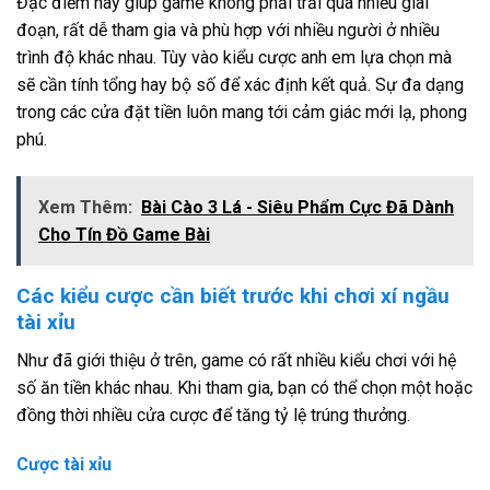
Đặc điểm này giúp game không phải trải qua nhiều giai
đoạn, rất dễ tham gia và phù hợp với nhiều người ở nhiều
trình độ khác nhau. Tùy vào kiểu cược anh em lựa chọn mà
sẽ cần tính tổng hay bộ số để xác định kết quả. Sự đa dạng
trong các cửa đặt tiền luôn mang tới cảm giác mới lạ, phong
phú.
Xem Thêm:
Bài Cào 3 Lá - Siêu Phẩm Cực Đã Dành
Cho Tín Đồ Game Bài
Các kiểu cược cần biết trước khi chơi xí ngầu
tài xỉu
Như đã giới thiệu ở trên, game có rất nhiều kiểu chơi với hệ
số ăn tiền khác nhau. Khi tham gia, bạn có thể chọn một hoặc
đồng thời nhiều cửa cược để tăng tỷ lệ trúng thưởng.
Cược tài xỉu