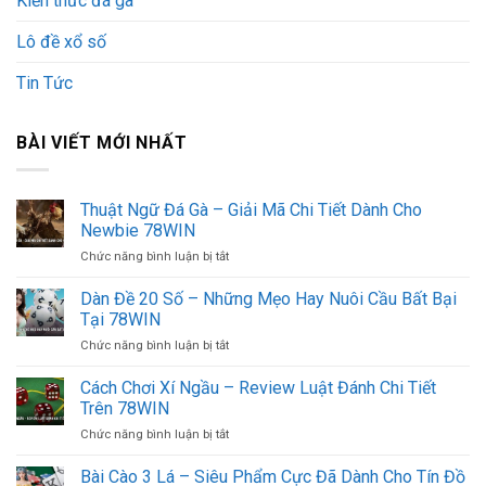
Kiến thức đá gà
Lô đề xổ số
Tin Tức
BÀI VIẾT MỚI NHẤT
Thuật Ngữ Đá Gà – Giải Mã Chi Tiết Dành Cho
Newbie 78WIN
Chức năng bình luận bị tắt
ở
Thuật
Ngữ
Dàn Đề 20 Số – Những Mẹo Hay Nuôi Cầu Bất Bại
Đá
Tại 78WIN
Gà
Chức năng bình luận bị tắt
ở
–
Dàn
Giải
Đề
Cách Chơi Xí Ngầu – Review Luật Đánh Chi Tiết
Mã
20
Chi
Trên 78WIN
Số
Tiết
Chức năng bình luận bị tắt
ở
–
Dành
Cách
Những
Cho
Chơi
Bài Cào 3 Lá – Siêu Phẩm Cực Đã Dành Cho Tín Đồ
Mẹo
Newbie