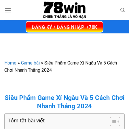
Chuyển
đến
nội
dung
ĐĂNG KÝ / ĐĂNG NHẬP +78K
Home
»
Game bài
»
Siêu Phẩm Game Xí Ngầu Và 5 Cách
Chơi Nhanh Thắng 2024
Siêu Phẩm Game Xí Ngầu Và 5 Cách Chơi
Nhanh Thắng 2024
Tóm tắt bài viết