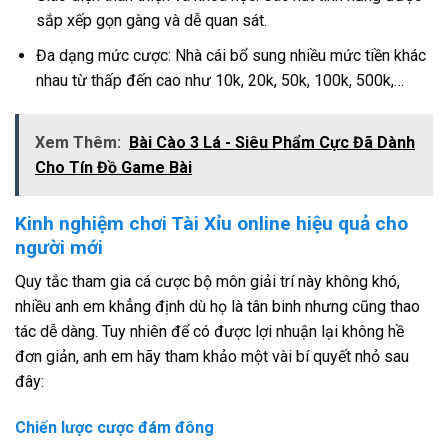
sắp xếp gọn gàng và dễ quan sát.
Đa dạng mức cược: Nhà cái bổ sung nhiều mức tiền khác
nhau từ thấp đến cao như 10k, 20k, 50k, 100k, 500k,…
Xem Thêm:
Bài Cào 3 Lá - Siêu Phẩm Cực Đã Dành
Cho Tín Đồ Game Bài
Kinh nghiệm chơi Tài Xỉu online hiệu quả cho
người mới
Quy tắc tham gia cá cược bộ môn giải trí này không khó,
nhiều anh em khẳng định dù họ là tân binh nhưng cũng thao
tác dễ dàng. Tuy nhiên để có được lợi nhuận lại không hề
đơn giản, anh em hãy tham khảo một vài bí quyết nhỏ sau
đây:
Chiến lược cược đám đông