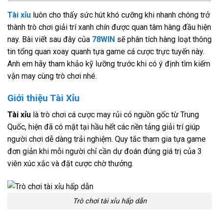
Tài xỉu
luôn cho thấy sức hút khó cưỡng khi nhanh chóng trở
thành trò chơi giải trí xanh chín được quan tâm hàng đầu hiện
nay. Bài viết sau đây của
78WIN
sẽ phân tích hàng loạt thông
tin tổng quan xoay quanh tựa game cá cược trực tuyến này.
Anh em hãy tham khảo kỹ lưỡng trước khi có ý định tìm kiếm
vận may cùng trò chơi nhé.
Giới thiệu Tài Xỉu
Tài xỉu
là trò chơi cá cược may rủi có nguồn gốc từ Trung
Quốc, hiện đã có mặt tại hầu hết các nền tảng giải trí giúp
người chơi dễ dàng trải nghiệm. Quy tắc tham gia tựa game
đơn giản khi mỗi người chỉ cần dự đoán đúng giá trị của 3
viên xúc xắc và đặt cược chờ thưởng.
Trò chơi tài xỉu hấp dẫn