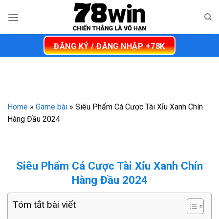
Chuyển
đến
nội
dung
ĐĂNG KÝ / ĐĂNG NHẬP +78K
Home
»
Game bài
»
Siêu Phẩm Cá Cược Tài Xỉu Xanh Chín
Hàng Đầu 2024
Siêu Phẩm Cá Cược Tài Xỉu Xanh Chín
Hàng Đầu 2024
Tóm tắt bài viết