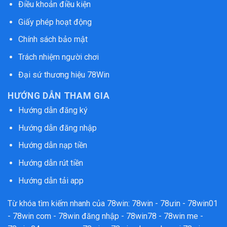
Điều khoản điều kiện
Giấy phép hoạt động
Chính sách bảo mật
Trách nhiệm người chơi
Đại sứ thương hiệu 78Win
HƯỚNG DẪN THAM GIA
Hướng dẫn đăng ký
Hướng dẫn đăng nhập
Hướng dẫn nạp tiền
Hướng dẫn rút tiền
Hướng dẫn tải app
Từ khóa tìm kiếm nhanh của 78win: 78win - 78ưin - 78win01
- 78win com - 78win đăng nhập - 78win78 - 78win me -