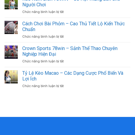
78WIN
Sự
Người Chơi
Đồ
–
Gắn
Game
Chức năng bình luận bị tắt
ở
Tổng
Kết
Bài
Kèo
Hợp
Đôi
Ném
Cách Chơi Bài Phỏm – Cao Thủ Tiết Lộ Kiến Thức
Ưu
Bên
Biên
Đãi
Chuẩn
78WIN
Độc
Chức năng bình luận bị tắt
ở
–
Quyền
Cách
Cơ
Mới
Chơi
Crown Sports 78win – Sảnh Thể Thao Chuyên
Hội
Nhất
Bài
Thắng
Nghiệp Hiện Đại
2025
Phỏm
Lớn
Chức năng bình luận bị tắt
ở
–
Cho
Crown
Cao
Người
Sports
Tỷ Lệ Kèo Macao – Các Dạng Cược Phổ Biến Và
Thủ
Chơi
78win
Tiết
Lợi Ích
–
Lộ
Chức năng bình luận bị tắt
ở
Sảnh
Kiến
Tỷ
Thể
Thức
Lệ
Thao
Chuẩn
Kèo
Chuyên
Macao
Nghiệp
–
Hiện
Các
Đại
Dạng
Cược
Phổ