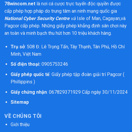
Biến
78wincom.net
là nơi cá cược trực tuyến độc quyền được
Và
cấp phép hợp pháp do trung tâm an ninh mạng quốc gia
Lợi
Ích
National Cyber Security Centre
và
Isle of Man, Cagayan,và
Pagcor
cấp phép. Những giấy phép khẳng định sân chơi này
an toàn và minh bạch thu hút hơn 10 triệu khách hàng.
Trụ sở
: 508 Đ. Lê Trọng Tấn, Tây Thạnh, Tân Phú, Hồ Chí
Minh, Việt Nam
Số điện thoại:
0905753246
Giấy phép quốc tế
: Giấy phép tập đoàn giải trí Pagcor (
Phillippins )
Giấy chứng nhận
: 067829371929 Cấp ngày 30/11/2024
Sitemap
VỀ CHÚNG TÔI
Giới thiệu