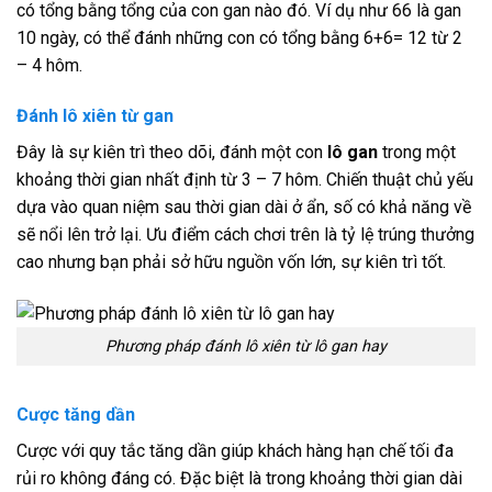
có tổng bằng tổng của con gan nào đó. Ví dụ như 66 là gan
10 ngày, có thể đánh những con có tổng bằng 6+6= 12 từ 2
– 4 hôm.
Đánh lô xiên từ gan
Đây là sự kiên trì theo dõi, đánh một con
lô gan
trong một
khoảng thời gian nhất định từ 3 – 7 hôm. Chiến thuật chủ yếu
dựa vào quan niệm sau thời gian dài ở ẩn, số có khả năng về
sẽ nổi lên trở lại. Ưu điểm cách chơi trên là tỷ lệ trúng thưởng
cao nhưng bạn phải sở hữu nguồn vốn lớn, sự kiên trì tốt.
Phương pháp đánh lô xiên từ lô gan hay
Cược tăng dần
Cược với quy tắc tăng dần giúp khách hàng hạn chế tối đa
rủi ro không đáng có. Đặc biệt là trong khoảng thời gian dài