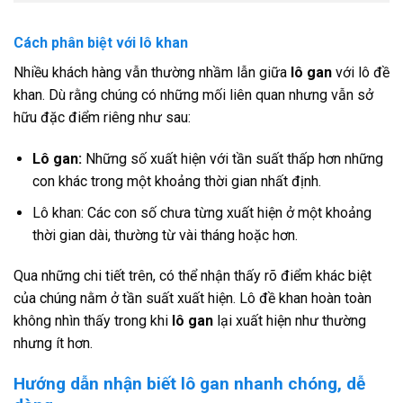
Cách phân biệt với lô khan
Nhiều khách hàng vẫn thường nhầm lẫn giữa
lô gan
với lô đề
khan. Dù rằng chúng có những mối liên quan nhưng vẫn sở
hữu đặc điểm riêng như sau:
Lô gan:
Những số xuất hiện với tần suất thấp hơn những
con khác trong một khoảng thời gian nhất định.
Lô khan: Các con số chưa từng xuất hiện ở một khoảng
thời gian dài, thường từ vài tháng hoặc hơn.
Qua những chi tiết trên, có thể nhận thấy rõ điểm khác biệt
của chúng nằm ở tần suất xuất hiện. Lô đề khan hoàn toàn
không nhìn thấy trong khi
lô gan
lại xuất hiện như thường
nhưng ít hơn.
Hướng dẫn nhận biết lô gan nhanh chóng, dễ