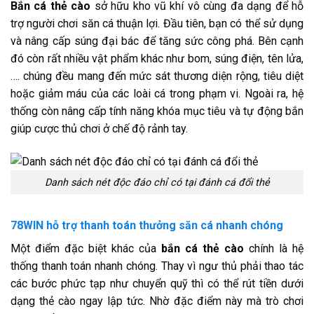
Bắn cá thẻ cào
sở hữu kho vũ khí vô cùng đa dạng để hỗ
trợ người chơi săn cá thuận lợi. Đầu tiên, bạn có thể sử dụng
và nâng cấp súng đại bác để tăng sức công phá. Bên cạnh
đó còn rất nhiều vật phẩm khác như bom, súng điện, tên lửa,
…. chúng đều mang đến mức sát thương diện rộng, tiêu diệt
hoặc giảm máu của các loài cá trong phạm vi. Ngoài ra, hệ
thống còn nâng cấp tính năng khóa mục tiêu và tự động bắn
giúp cược thủ chơi ở chế độ rảnh tay.
Danh sách nét độc đáo chỉ có tại đánh cá đổi thẻ
78WIN hỗ trợ thanh toán thưởng săn cá nhanh chóng
Một điểm đặc biệt khác của
bắn cá thẻ cào
chính là hệ
thống thanh toán nhanh chóng. Thay vì ngư thủ phải thao tác
các bước phức tạp như chuyển quỹ thì có thể rút tiền dưới
dạng thẻ cào ngay lập tức. Nhờ đặc điểm này mà trò chơi