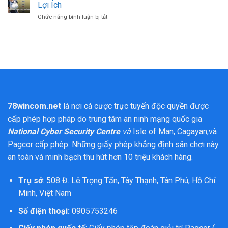
78win
Tiết
Lợi Ích
–
Lộ
Chức năng bình luận bị tắt
ở
Sảnh
Kiến
Tỷ
Thể
Thức
Lệ
Thao
Chuẩn
Kèo
Chuyên
Macao
Nghiệp
–
Hiện
Các
Đại
Dạng
Cược
Phổ
Biến
78wincom.net
là nơi cá cược trực tuyến độc quyền được
Và
cấp phép hợp pháp do trung tâm an ninh mạng quốc gia
Lợi
Ích
National Cyber Security Centre
và
Isle of Man, Cagayan,và
Pagcor
cấp phép. Những giấy phép khẳng định sân chơi này
an toàn và minh bạch thu hút hơn 10 triệu khách hàng.
Trụ sở
: 508 Đ. Lê Trọng Tấn, Tây Thạnh, Tân Phú, Hồ Chí
Minh, Việt Nam
Số điện thoại:
0905753246