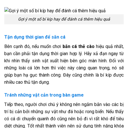
Gợi ý một số bí kíp hay để đánh cá thêm hiệu quả
Tận dụng thời gian để săn cá
Bên cạnh đó, nếu muốn chơi
bắn cá thẻ cào
hiệu quả nhất,
bạn cần phải tận dụng thời gian hợp lý. Hãy xả đạn ngay từ
khi nhìn thấy sinh vật xuất hiện bên góc màn hình. Đối với
những loài cá lớn hơn thì việc này càng quan trọng, nó sẽ
giúp bạn hạ gục thành công. Đây cũng chính là bí kíp được
nhiều cao thủ tận dụng.
Tránh những vật cản trong bàn game
Tiếp theo, người chơi chú ý không nên ngắm bắn vào các bị
trí bị cản bởi những sự vật như đá hoặc rong biển. Nếu thấy
có cá di chuyển quanh đó cũng nên bỏ đi vì rất khó để tiêu
diệt chúng. Tốt nhất thành viên nên sử dụng tính năng khóa