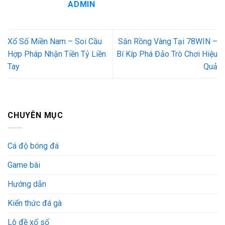
ADMIN
Xổ Số Miền Nam – Soi Cầu
Săn Rồng Vàng Tại 78WIN –
Hợp Pháp Nhận Tiền Tỷ Liền
Bí Kíp Phá Đảo Trò Chơi Hiệu
Tay
Quả
CHUYÊN MỤC
Cá độ bóng đá
Game bài
Hướng dẫn
Kiến thức đá gà
Lô đề xổ số