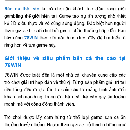
Bắn cá thẻ cào
là trò chơi ăn khách top đầu trong giới
gambling thế giới hiện tại. Game tạo sự ấn tượng nhờ thiết
kế 3D siêu thực và vô cùng sống động. Đặc biệt hơn người
tham gia sẽ bị cuốn hút bởi giá trị phần thưởng hấp dẫn. Bạn
hãy cùng
78WIN
theo dõi nội dung dưới đây để tìm hiểu rõ
ràng hơn về tựa game này.
Giới thiệu về siêu phẩm bắn cá thẻ cào tại
78WIN
78WIN được biết đến là một nhà cái chuyên cung cấp các
trò chơi giải trí hấp dẫn và thú vị. Từng sản phẩm giải trí tại
nền tảng đều được đầu tư chỉn chu từ mảng hình ảnh đến
khía cạnh nội dung. Trong đó,
bắn cá thẻ cào
gây ấn tượng
mạnh mẽ với cộng đồng thành viên.
Trò chơi được lấy cảm hứng từ thể loại game săn cá ăn
thưởng truyền thống. Người tham gia sẽ trở thành những ngư