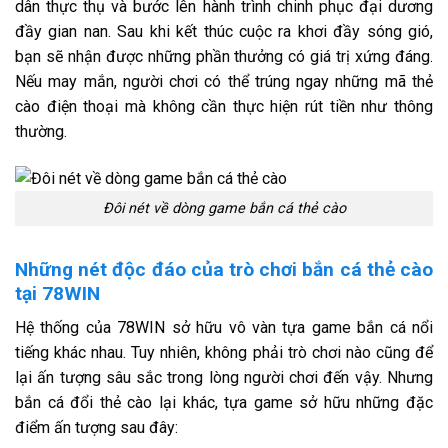
dân thực thụ và bước lên hành trình chinh phục đại dương
đầy gian nan. Sau khi kết thúc cuộc ra khơi đầy sóng gió,
bạn sẽ nhận được những phần thưởng có giá trị xứng đáng.
Nếu may mắn, người chơi có thể trúng ngay những mã thẻ
cào điện thoại mà không cần thực hiện rút tiền như thông
thường.
Đôi nét về dòng game bắn cá thẻ cào
Những nét độc đáo của trò chơi bắn cá thẻ cào
tại 78WIN
Hệ thống của 78WIN sở hữu vô vàn tựa game bắn cá nổi
tiếng khác nhau. Tuy nhiên, không phải trò chơi nào cũng để
lại ấn tượng sâu sắc trong lòng người chơi đến vậy. Nhưng
bắn cá đổi thẻ cào lại khác, tựa game sở hữu những đặc
điểm ấn tượng sau đây: